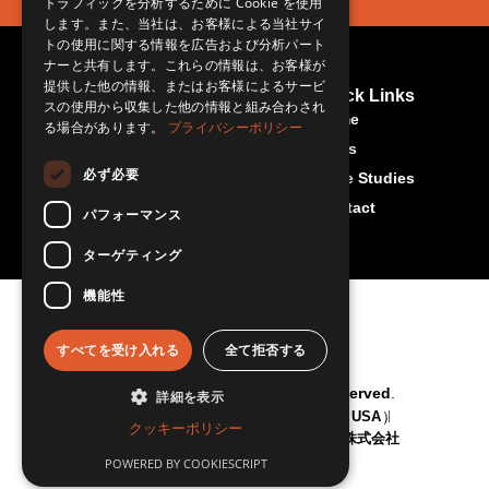
トラフィックを分析するために Cookie を使用
します。また、当社は、お客様による当社サイ
トの使用に関する情報を広告および分析パート
ナーと共有します。これらの情報は、お客様が
提供した他の情報、またはお客様によるサービ
Contact Us
More About Us
Quick Links
スの使用から収集した他の情報と組み合わされ
Rset-Japan.com
info@rset-
Home
る場合があります。
プライバシーポリシー
japan.com
News
必ず必要
Case Studies
Contact
パフォーマンス
ターゲティング
機能性
すべてを受け入れる
全て拒否する
© RSET Japan 2026 All Rights Reserved.
詳細を表示
"RSET" is a trademark of RSET inc. (USA)
クッキーポリシー
「RSET Japan」日本国内管理：明段舎株式会社
POWERED BY COOKIESCRIPT