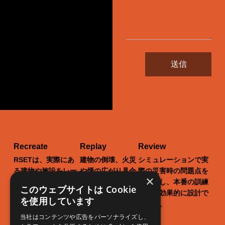
送信
Recreate
Replay
Review
RSETは、実際にあ
建物の倒壊、火災
シミュレーションで実
る建物や施設をレー
や煙の広がり具合
際の災害時の問題点を
×
ザースキャンし、バ
まで、現実世界を
洗い出し、本番の訓練
このウェブサイトは Cookie
ーチャル世界に再現
リアルに再現でき
をより効果的に設計で
を使用しています
します。
ます。
きます。
当社はコンテンツや広告をパーソナライズし、