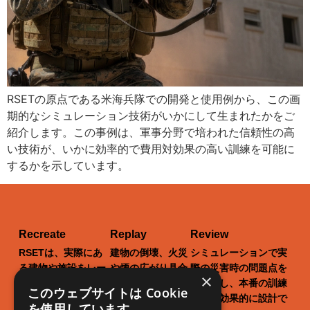
RSETの原点である米海兵隊での開発と使用例から、この画
期的なシミュレーション技術がいかにして生まれたかをご
紹介します。この事例は、軍事分野で培われた信頼性の高
い技術が、いかに効率的で費用対効果の高い訓練を可能に
するかを示しています。
Recreate
Replay
Review
RSETは、実際にあ
建物の倒壊、火災
シミュレーションで実
る建物や施設をレー
や煙の広がり具合
際の災害時の問題点を
×
ザースキャンし、バ
まで、現実世界を
洗い出し、本番の訓練
このウェブサイトは Cookie
ーチャル世界に再現
リアルに再現でき
をより効果的に設計で
を使用しています