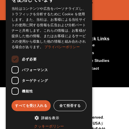
します。
ます。
きます。
当社はコンテンツや広告をパーソナライズし、
トラフィックを分析するために Cookie を使用
します。また、当社は、お客様による当社サイ
トの使用に関する情報を広告および分析パート
ナーと共有します。これらの情報は、お客様が
提供した他の情報、またはお客様によるサービ
Contact Us
More About Us
Quick Links
スの使用から収集した他の情報と組み合わされ
Rset-Japan.com
info@rset-
Home
る場合があります。
プライバシーポリシー
japan.com
News
必ず必要
Case Studies
Contact
パフォーマンス
ターゲティング
機能性
すべてを受け入れる
全て拒否する
© RSET Japan 2026 All Rights Reserved.
詳細を表示
"RSET" is a trademark of RSET inc. (USA)
クッキーポリシー