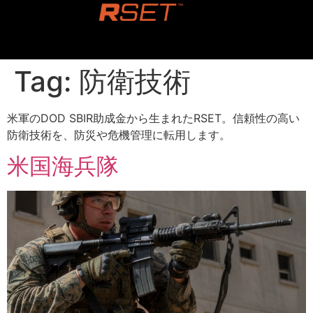
content
Tag:
防衛技術
米軍のDOD SBIR助成金から生まれたRSET。信頼性の高い
防衛技術を、防災や危機管理に転用します。
米国海兵隊