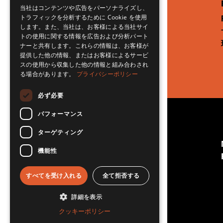
当社はコンテンツや広告をパーソナライズし、
トラフィックを分析するために Cookie を使用
します。また、当社は、お客様による当社サイ
トの使用に関する情報を広告および分析パート
ナーと共有します。これらの情報は、お客様が
提供した他の情報、またはお客様によるサービ
スの使用から収集した他の情報と組み合わされ
る場合があります。
プライバシーポリシー
必ず必要
パフォーマンス
© RSET Japan 2026 All Rights
ターゲティング
Reserved.
"RSET" is a trademark of RSET inc. (USA)
機能性
「RSET Japan」日本国内管理：明段舎株式会社
すべてを受け入れる
全て拒否する
詳細を表示
クッキーポリシー