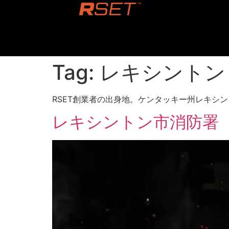
content
Tag:
レキシントン
RSET創業者の出身地。ケンタッキー州レキシ
レキシントン市消防署