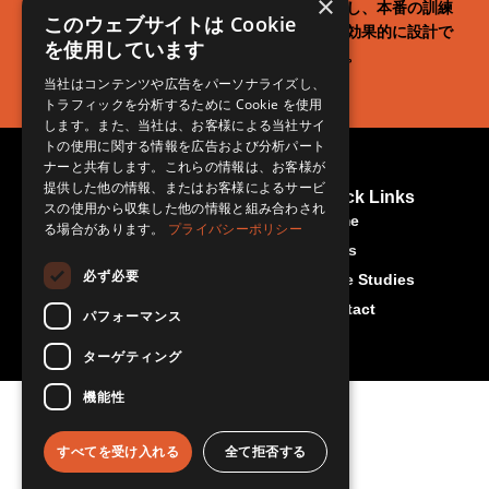
×
ザースキャンし、バ
まで、現実世界を
洗い出し、本番の訓練
このウェブサイトは Cookie
ーチャル世界に再現
リアルに再現でき
をより効果的に設計で
を使用しています
します。
ます。
きます。
当社はコンテンツや広告をパーソナライズし、
トラフィックを分析するために Cookie を使用
します。また、当社は、お客様による当社サイ
トの使用に関する情報を広告および分析パート
ナーと共有します。これらの情報は、お客様が
提供した他の情報、またはお客様によるサービ
Contact Us
More About Us
Quick Links
スの使用から収集した他の情報と組み合わされ
Rset-Japan.com
info@rset-
Home
る場合があります。
プライバシーポリシー
japan.com
News
必ず必要
Case Studies
Contact
パフォーマンス
ターゲティング
機能性
すべてを受け入れる
全て拒否する