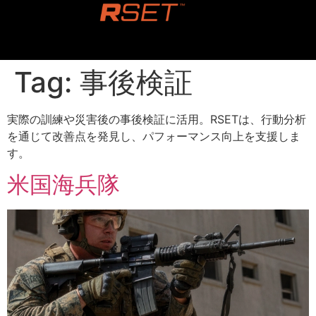
content
Tag:
事後検証
実際の訓練や災害後の事後検証に活用。RSETは、行動分析
を通じて改善点を発見し、パフォーマンス向上を支援しま
す。
米国海兵隊