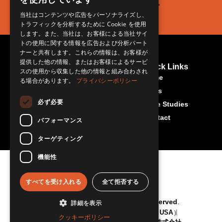
します。
ます。
きます。
当社はコンテンツや広告をパーソナライズし、
トラフィックを分析するために Cookie を使用
します。また、当社は、お客様による当社サイ
トの使用に関する情報を広告および分析パート
ナーと共有します。これらの情報は、お客様が
提供した他の情報、またはお客様によるサービ
Contact Us
More About Us
Quick Links
スの使用から収集した他の情報と組み合わされ
Rset-Japan.com
info@rset-
Home
る場合があります。
プライバシーポリシー
japan.com
News
必ず必要
Case Studies
Contact
パフォーマンス
ターゲティング
機能性
すべてを受け入れる
全て拒否する
© RSET Japan 2026 All Rights Reserved.
詳細を表示
"RSET" is a trademark of RSET inc. (USA)
クッキーポリシー