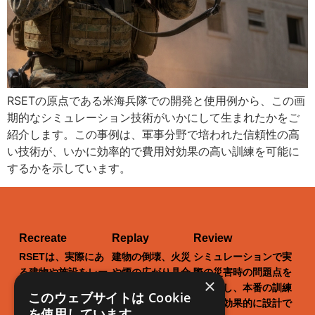
RSETの原点である米海兵隊での開発と使用例から、この画
期的なシミュレーション技術がいかにして生まれたかをご
紹介します。この事例は、軍事分野で培われた信頼性の高
い技術が、いかに効率的で費用対効果の高い訓練を可能に
するかを示しています。
Recreate
Replay
Review
RSETは、実際にあ
建物の倒壊、火災
シミュレーションで実
る建物や施設をレー
や煙の広がり具合
際の災害時の問題点を
×
ザースキャンし、バ
まで、現実世界を
洗い出し、本番の訓練
このウェブサイトは Cookie
ーチャル世界に再現
リアルに再現でき
をより効果的に設計で
を使用しています